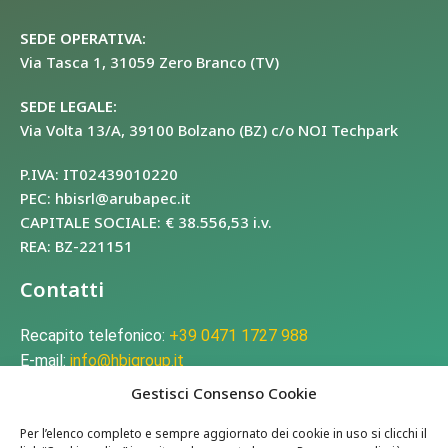
SEDE OPERATIVA:
Via Tasca 1, 31059 Zero Branco (TV)
SEDE LEGALE:
Via Volta 13/A, 39100 Bolzano (BZ) c/o NOI Techpark
P.IVA: IT02439010220
PEC: hbisrl@arubapec.it
CAPITALE SOCIALE: € 38.556,53 i.v.
REA: BZ-221151
Contatti
Recapito telefonico:
+39 0471 1727 988
E-mail:
info@hbigroup.it
Gestisci Consenso Cookie
Chi siamo
Per l’elenco completo e sempre aggiornato dei cookie in uso si clicchi il