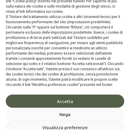
link “Cookie policy” inserito nel presente banner. Per saperne di più
Tecnologia
sulla natura dei cookie e sulle modalità di gestione degli stessi, si
rinvia al link Informativa sui cookie.
Ricerca & Sviluppo
Il Titolare del trattamento utilizza cookie e altri strumenti tecnici per il
funzionamento performante del sito (impostazioni predefinite).
Whistleblowing
Cliccando sulla “X” oppure sul bottone “Rifiuta”, ciò comporterà il
permanere esclusivo delle impostazioni predefinite. Invece, i cookie di
profilazione e di terze parti (utilizzati dal Titolare suddetto per
Contatti
migliorare l’esperienza di navigazione, per inviare agli utenti pubblicità
personalizzata nonché per consentire ai medesimi un utilizzo
performante dei media), potranno essere selezionati dall’utente
tramite i comandi appositamente forniti (si vedano le caselle di
selezione qui sotto e il relativo bottone “Accetta selezionati”). Cliccando
il bottone “Accetta tutti”, l’utente presta il suo consenso all’utilizzo sia
dei cookie tecnici che dei cookie di profilazione, senza preselezione
alcuna. In ogni momento, l’utente potrà modificare le proprie scelte
cliccando il link “Modifica preferenze cookie” presente nel footer.
Accetta
Nega
Visualizza preferenze