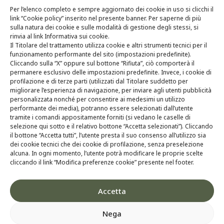
Per l’elenco completo e sempre aggiornato dei cookie in uso si clicchi il
Chi siamo
link “Cookie policy” inserito nel presente banner. Per saperne di più
sulla natura dei cookie e sulle modalità di gestione degli stessi, si
Tecnologia
rinvia al link Informativa sui cookie.
Il Titolare del trattamento utilizza cookie e altri strumenti tecnici per il
Ricerca & Sviluppo
funzionamento performante del sito (impostazioni predefinite).
Cliccando sulla “X” oppure sul bottone “Rifiuta”, ciò comporterà il
permanere esclusivo delle impostazioni predefinite. Invece, i cookie di
Whistleblowing
profilazione e di terze parti (utilizzati dal Titolare suddetto per
migliorare l’esperienza di navigazione, per inviare agli utenti pubblicità
Contatti
personalizzata nonché per consentire ai medesimi un utilizzo
performante dei media), potranno essere selezionati dall’utente
tramite i comandi appositamente forniti (si vedano le caselle di
selezione qui sotto e il relativo bottone “Accetta selezionati”). Cliccando
il bottone “Accetta tutti”, l’utente presta il suo consenso all’utilizzo sia
dei cookie tecnici che dei cookie di profilazione, senza preselezione
alcuna. In ogni momento, l’utente potrà modificare le proprie scelte
cliccando il link “Modifica preferenze cookie” presente nel footer.
Accetta
Nega