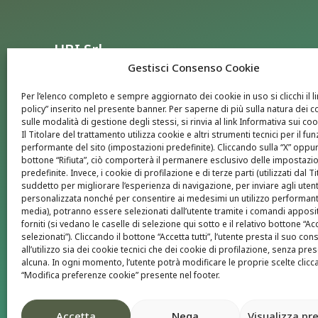
HBI Srl
Gestisci Consenso Cookie
SEDE OPERATIVA:
Per l’elenco completo e sempre aggiornato dei cookie in uso si clicchi il l
Via Tasca 1, 31059 Zero Branco (TV)
policy” inserito nel presente banner. Per saperne di più sulla natura dei c
sulle modalità di gestione degli stessi, si rinvia al link Informativa sui coo
SEDE LEGALE:
Il Titolare del trattamento utilizza cookie e altri strumenti tecnici per il 
performante del sito (impostazioni predefinite). Cliccando sulla “X” oppur
Via Volta 13/A, 39100 Bolzano (BZ) c/o NOI Techpar
bottone “Rifiuta”, ciò comporterà il permanere esclusivo delle impostazio
predefinite. Invece, i cookie di profilazione e di terze parti (utilizzati dal T
P.IVA: IT02439010220
suddetto per migliorare l’esperienza di navigazione, per inviare agli utent
PEC: hbisrl@arubapec.it
personalizzata nonché per consentire ai medesimi un utilizzo performant
media), potranno essere selezionati dall’utente tramite i comandi appos
CAPITALE SOCIALE: € 38.556,53 i.v.
forniti (si vedano le caselle di selezione qui sotto e il relativo bottone “Ac
REA: BZ-221151
selezionati”). Cliccando il bottone “Accetta tutti”, l’utente presta il suo co
all’utilizzo sia dei cookie tecnici che dei cookie di profilazione, senza pre
Contatti
alcuna. In ogni momento, l’utente potrà modificare le proprie scelte clicca
“Modifica preferenze cookie” presente nel footer.
Recapito telefonico:
+39 0471 1727 988
E-mail:
info@hbigroup.it
Accetta
Nega
Visualizza pr