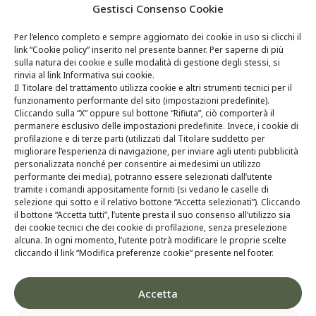
Tecnologia
Gestisci Consenso Cookie
Ricerca & Sviluppo
Per l’elenco completo e sempre aggiornato dei cookie in uso si clicchi il
link “Cookie policy” inserito nel presente banner. Per saperne di più
Whistleblowing
sulla natura dei cookie e sulle modalità di gestione degli stessi, si
rinvia al link Informativa sui cookie.
Contatti
Il Titolare del trattamento utilizza cookie e altri strumenti tecnici per il
funzionamento performante del sito (impostazioni predefinite).
Cliccando sulla “X” oppure sul bottone “Rifiuta”, ciò comporterà il
permanere esclusivo delle impostazioni predefinite. Invece, i cookie di
profilazione e di terze parti (utilizzati dal Titolare suddetto per
migliorare l’esperienza di navigazione, per inviare agli utenti pubblicità
personalizzata nonché per consentire ai medesimi un utilizzo
performante dei media), potranno essere selezionati dall’utente
tramite i comandi appositamente forniti (si vedano le caselle di
selezione qui sotto e il relativo bottone “Accetta selezionati”). Cliccando
il bottone “Accetta tutti”, l’utente presta il suo consenso all’utilizzo sia
dei cookie tecnici che dei cookie di profilazione, senza preselezione
alcuna. In ogni momento, l’utente potrà modificare le proprie scelte
cliccando il link “Modifica preferenze cookie” presente nel footer.
Accetta