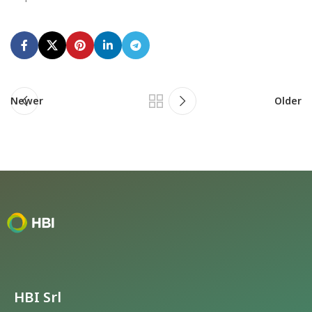
Newer
Older
HBI Srl