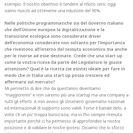
esempio. Il nostro obiettivo è tendere al rifiuto zero: oggi
siamo riusciti ad ottenerne una riduzione del 90%.
Nelle politiche programmatiche sia del Governo italiano
che dell’Unione europea la digitalizzazione e la
transizione ecologica sono considerate driver
dell’economia considerate non soltanto per l’importanza
che rivestono all’interno del tessuto economico ma anche
per le risorse ad esse destinate. Crede che una start up
come la vostra riceva da parte del Legislatore le giuste
attenzioni? Qual è la ricetta (se esiste) ideale per fare in
modo che in Italia una start up possa crescere ed
affermarsi sul mercato?
Mi permetto di dire che da quest’anno diventiamo
“maggiorenni” e non saremo più una startup ma una company a
tutti gli effetti. A mio avviso gli strumenti governativi nazionali
ed internazionali di supporto sono validi. Forse è banale dirlo, a
volte c’è un po’ troppa burocrazia, ma io l’ho sempre ritenuta
importante perché ci ha permesso di approfondire la nostra
posizione e di validare le nostre ipotesi. Diciamo che lo sforzo