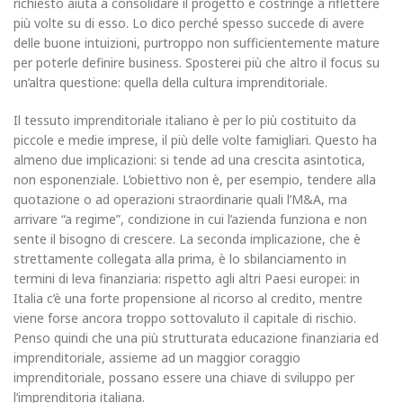
richiesto aiuta a consolidare il progetto e costringe a riflettere
più volte su di esso. Lo dico perché spesso succede di avere
delle buone intuizioni, purtroppo non sufficientemente mature
per poterle definire business. Sposterei più che altro il focus su
un’altra questione: quella della cultura imprenditoriale.
Il tessuto imprenditoriale italiano è per lo più costituito da
piccole e medie imprese, il più delle volte famigliari. Questo ha
almeno due implicazioni: si tende ad una crescita asintotica,
non esponenziale. L’obiettivo non è, per esempio, tendere alla
quotazione o ad operazioni straordinarie quali l’M&A, ma
arrivare “a regime”, condizione in cui l’azienda funziona e non
sente il bisogno di crescere. La seconda implicazione, che è
strettamente collegata alla prima, è lo sbilanciamento in
termini di leva finanziaria: rispetto agli altri Paesi europei: in
Italia c’è una forte propensione al ricorso al credito, mentre
viene forse ancora troppo sottovaluto il capitale di rischio.
Penso quindi che una più strutturata educazione finanziaria ed
imprenditoriale, assieme ad un maggior coraggio
imprenditoriale, possano essere una chiave di sviluppo per
l’imprenditoria italiana.