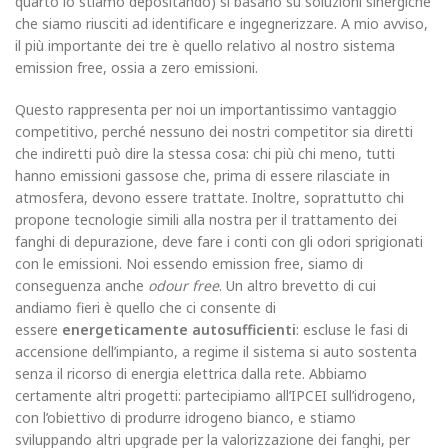
quarto lo stiamo depositando) si basano su soluzioni sinergiche
che siamo riusciti ad identificare e ingegnerizzare. A mio avviso,
il più importante dei tre è quello relativo al nostro sistema
emission free, ossia a zero emissioni.
Questo rappresenta per noi un importantissimo vantaggio
competitivo, perché nessuno dei nostri competitor sia diretti
che indiretti può dire la stessa cosa: chi più chi meno, tutti
hanno emissioni gassose che, prima di essere rilasciate in
atmosfera, devono essere trattate. Inoltre, soprattutto chi
propone tecnologie simili alla nostra per il trattamento dei
fanghi di depurazione, deve fare i conti con gli odori sprigionati
con le emissioni. Noi essendo emission free, siamo di
conseguenza anche
odour free
. Un altro brevetto di cui
andiamo fieri è quello che ci consente di
essere
energeticamente autosufficienti
: escluse le fasi di
accensione dell’impianto, a regime il sistema si auto sostenta
senza il ricorso di energia elettrica dalla rete. Abbiamo
certamente altri progetti: partecipiamo all’IPCEI sull’idrogeno,
con l’obiettivo di produrre idrogeno bianco, e stiamo
sviluppando altri upgrade per la valorizzazione dei fanghi, per