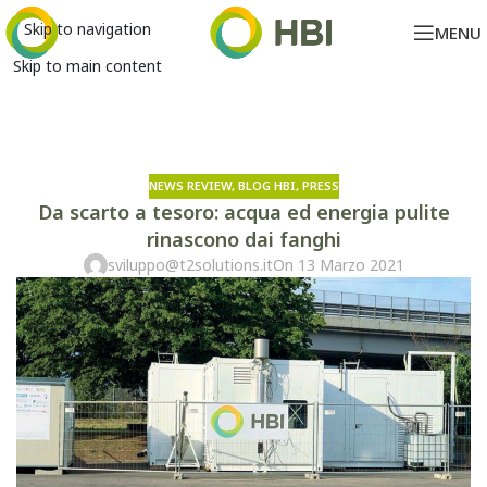
Skip to navigation
MENU
Skip to main content
NEWS REVIEW
,
BLOG HBI
,
PRESS
Da scarto a tesoro: acqua ed energia pulite
rinascono dai fanghi
sviluppo@t2solutions.it
On 13 Marzo 2021