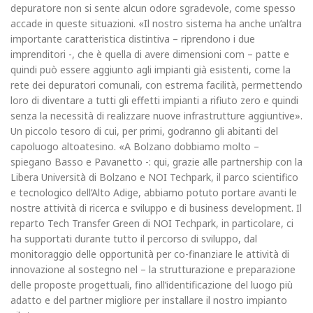
depuratore non si sente alcun odo­re sgradevole, come spesso
accade in queste situazioni. «Il nostro si­stema ha anche un’altra
importan­te caratteristica distintiva – ri­prendono i due
imprenditori -, che è quella di avere dimensioni com – patte e
quindi può essere aggiunto agli impianti già esistenti, come la
rete dei depuratori comunali, con estrema facilità, permettendo
loro di diventare a tutti gli effetti im­pianti a rifiuto zero e quindi
senza la necessità di realizzare nuove in­frastrutture aggiuntive».
Un piccolo tesoro di cui, per primi, godranno gli abitanti del
capoluogo altoatesino. «A Bolzano dobbiamo molto –
spiegano Basso e Pavanet­to -: qui, grazie alle partnership con la
Libera Università di Bolzano e NOI Techpark, il parco scientifico
e tecnologico dell’Alto Adige, ab­biamo potuto portare avanti le
no­stre attività di ricerca e sviluppo e di business development. Il
reparto Tech Transfer Green di NOI Tech­park, in particolare, ci
ha supporta­ti durante tutto il percorso di svi­luppo, dal
monitoraggio delle op­portunità per co-finanziare le atti­vità di
innovazione al sostegno nel – la strutturazione e preparazione
delle proposte progettuali, fino all’identificazione del luogo più
adatto e del partner migliore per installare il nostro impianto