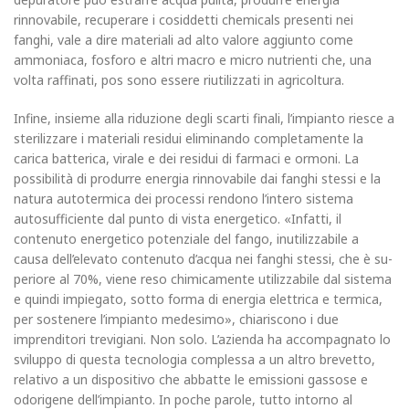
rinnovabile, recuperare i cosiddetti chemicals presenti nei
fanghi, vale a dire materiali ad alto valore aggiunto come
ammoniaca, fosforo e altri macro e micro nu­trienti che, una
volta raffinati, pos sono essere riutilizzati in agricol­tura.
Infine, insieme alla riduzione degli scarti finali, l’impianto riesce a
sterilizzare i materiali residui eli­minando completamente la
carica batterica, virale e dei residui di far­maci e ormoni. La
possibilità di produrre energia rinnovabile dai fanghi stessi e la
natura autotermica dei processi rendono l’intero sistema
autosuffi­ciente dal punto di vista energetico. «Infatti, il
contenuto energetico potenziale del fango, inutilizzabile a
causa dell’elevato contenuto d’acqua nei fanghi stessi, che è su­
periore al 70%, viene reso chimica­mente utilizzabile dal sistema
e quindi impiegato, sotto forma di energia elettrica e termica,
per sostenere l’impianto medesimo», chiariscono i due
imprenditori tre­vigiani. Non solo. L’azienda ha accompa­gnato lo
sviluppo di questa tecno­logia complessa a un altro brevetto,
relativo a un dispositivo che abbat­te le emissioni gassose e
odorigene dell’impianto. In poche parole, tutto intorno al