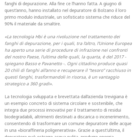
fanghi di depurazione. Alla fine ce l’hanno fatta. A giugno di
quest’anno, hanno installato nel depuratore di Bolzano il loro
primo modulo industriale, un sofisticato sistema che riduce del
90% il ma­teriale da smaltire.
«La tecnologia Hbi è una rivoluzio­ne nel trattamento dei
fanghi di depurazione, per i quali, tra l’altro, l’Unione Europea
ha aperto una se­rie di procedure di infrazione nei confronti
del nostro Paese, l’ultima delle quali, la quarta, è del 2017 -
spiegano Basso e Pavanetto -. Ogni cittadino produce quasi
20 chili di fanghi all’anno e recuperare il “te­soro” racchiuso in
questi fanghi, trasformandoli in risorsa, è un vantaggio
strategico a 360 gradi».
La tecnologia sviluppata e brevet­tata dall’azienda trevigiana è
un esempio concreto di sistema circo­lare e sostenibile, che
integra due processi innovativi per il tratta­mento di residui
biodegradabili, al­trimenti destinati a discarica o in­cenerimento,
consentendo di tra­sformare un comune depuratore delle acque
in una «bioraffineria poligenerativa». Grazie a quest’ultima, il
depuratore può estrarre acqua pulita, produrre energia