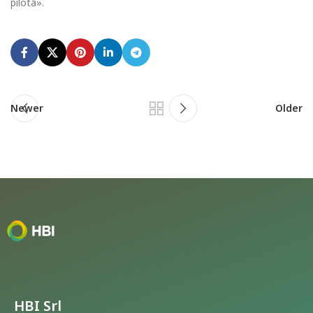
pilo­ta».
Newer
Older
HBI Srl