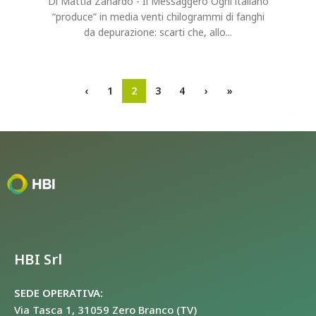
Di Mattia Zanardo - Il Messaggero Ogni italiano
“produce” in media venti chilogrammi di fanghi
da depurazione: scarti che, allo...
‹
1
2
3
4
›
»
HBI Srl
SEDE OPERATIVA:
Via Tasca 1, 31059 Zero Branco (TV)