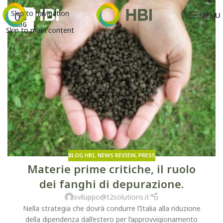
Skip to navigation
03
MENU
LUG
Skip to main content
BLOG HBI
,
NEWS REVIEW
,
PRESS
Materie prime critiche, il ruolo
dei fanghi di depurazione.
sviluppo@t2solutions.it
Nella strategia che dovrà condurre l’Italia alla riduzione
della dipendenza dall’estero per l’approvvigionamento