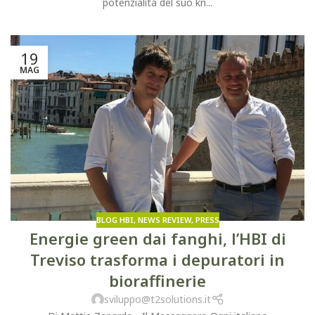
potenzialità del suo kn...
19
MAG
BLOG HBI
,
NEWS REVIEW
,
PRESS
Energie green dai fanghi, l’HBI di
Treviso trasforma i depuratori in
bioraffinerie
sviluppo@t2solutions.it